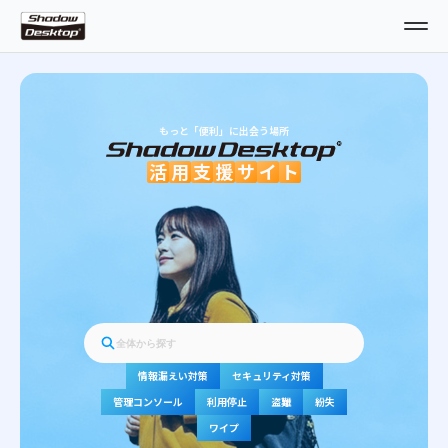
もっと「便利」に出会う場所
活
用
支
援
サ
イ
ト
情報漏えい対策
セキュリティ対策
管理コンソール
利用停止
盗難
紛失
ワイプ